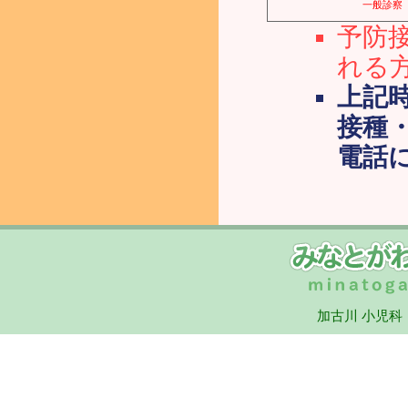
録をお願い
一般診察
予防
れる
2019年 11月
上記時
来・健康診
接種
電話
11/11
来・10か
上記予約サ
2025年 10月
加古川 小児
第1水曜日
何卒、ご協