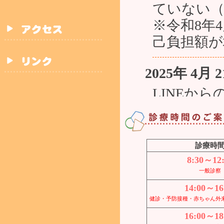
ていない（
※令和8年
己負担額が
2025年 4月 
LINEか
予約完了時
します。
診察券をお
診療時
い。
8:30～12
一般診察
予約サイト
14:00～16
願いします
健診・予防接種・赤ちゃん外
※初診の方
16:00～18